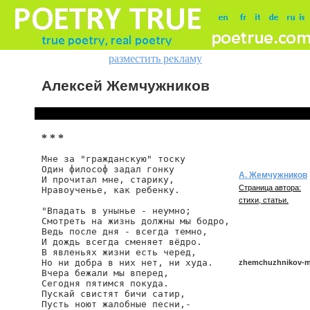
разместить рекламу
Алексей Жемчужников
* * *
Мне за "гражданскую" тоску

Один философ задал гонку

А. Жемчужников
И прочитал мне, старику,

Страница автора:
Нравоученье, как ребенку.

стихи, статьи.
"Впадать в унынье - неумно;

Смотреть на жизнь должны мы бодро,

Ведь после дня - всегда темно,

И дождь всегда сменяет вёдро.

В явленьях жизни есть черед,

Но ни добра в них нет, ни худа.

zhemchuzhnikov-m
Вчера бежали мы вперед,

Сегодня пятимся покуда.

Пускай свистят бичи сатир,

Пусть ноют жалобные песни,-

zhemchuzhnikov/mn