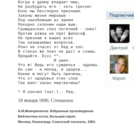
Когда в дрему впадает мир,

Не разбудить его - хоть тресни!

Коль мы бесспорно признаем

Законы жизни мировые -

Под неизбежным их ярмом

Покорно склоним наши выи.

Гражданских слез логичней - смех!

Против рожна не прет философ.

Не признаю я ваших всех

Так называемых вопросов.

Плач не спасет от бед и зол.

В стихах же плач не даст и славы.

Прощайте. Dixi *".

               И ушел.

Что ж! Ведь его сужденья - здравы.

Он сам - и молод, и здоров...

Какие ж могут быть причины,

Что от здоровья этих слов

Так веет запах мертвечины?

* Я кончил (лат.).- Ред.
18 января 1890, Стенькино
А.М.Жемчужников. Избранные произведения.
Библиотека поэта. Большая серия.
Москва, Ленинград: Советский писатель, 1963.