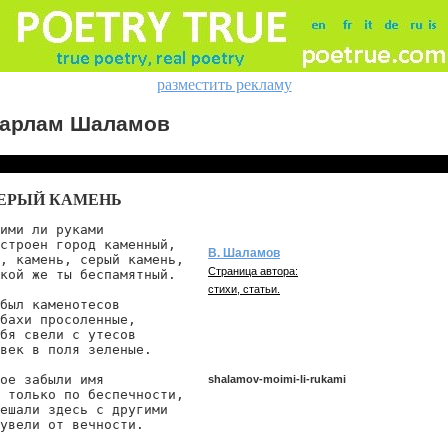
разместить рекламу
арлам Шаламов
ЕРЫЙ КАМЕНЬ
ими ли руками

строен город каменный,

В. Шаламов
, камень, серый камень,

Страница автора:
кой же ты беспамятный.

стихи, статьи.
был каменотесов

бахи просоленные,

бя свели с утесов

век в поля зеленые.

ое забыли имя

shalamov-moimi-li-rukami
 только по беспечности,

ешали здесь с другими

увели от вечности.
shalamov/moimi-li-rukami