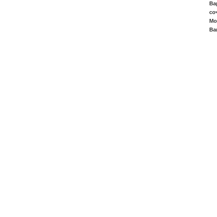
Ва
со
Мо
Ва