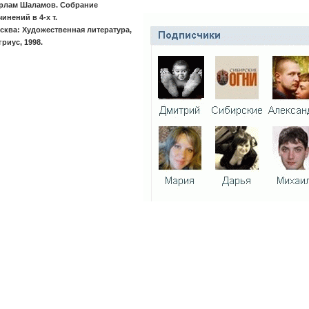
рлам Шаламов. Собрание
чинений в 4-х т.
сква: Художественная литература,
гриус, 1998.