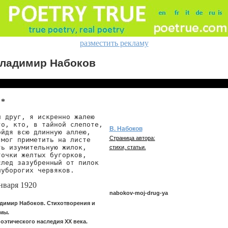
разместить рекламу
ладимир Набоков
 *
й друг, я искренно жалею

го, кто, в тайной слепоте,

В. Набоков
ойдя всю длинную аллею,

Страница автора:
 мог приметить на листе

ть изумительную жилок,

стихи, статьи.
точки желтых бугорков,

след зазубренный от пилок

луборогих червяков.
нваря 1920
nabokov-moj-drug-ya
димир Набоков. Стихотворения и
мы.
поэтического наследия XX века.
nabokov/moj-drug-ya