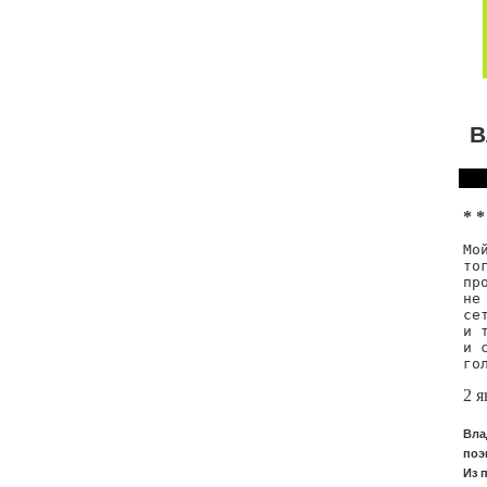
В
* *
Мо
то
пр
не
се
и 
и 
го
2 я
Вла
поэ
Из 