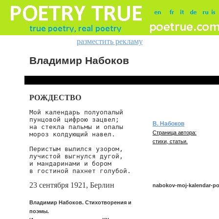
разместить рекламу
Владимир Набоков
РОЖДЕСТВО
Мой календарь полуопалый

пунцовой цифрою зацвел;

В. Набоков
на стекла пальмы и опалы

Страница автора:
мороз колдующий навел.

стихи, статьи.
Перистым вылился узором,

лучистой выгнулся дугой,

и мандаринами и бором

в гостиной пахнет голубой.
23 сентября 1921, Берлин
nabokov-moj-kalendar-po
Владимир Набоков. Стихотворения и
поэмы.
nabokov/moj-kalendar-poluo