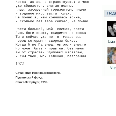
когда так долго странствуешь; и мозг

уже сбивается, считая волны,

глаз, засоренный горизонтом, плачет,

и водяное мясо застит слух.

Не помню я, чем кончилась война,

и сколько лет тебе сейчас, не помню.

Расти большой, мой Телемак, расти.

Лишь боги знают, свидимся ли снова.

Ты и сейчас уже не тот младенец,

перед которым я сдержал быков.

Когда б не Паламед, мы жили вместе.

Но может быть и прав он: без меня

ты от страстей Эдиповых избавлен,

и сны твои, мой Телемак, безгрешны.
1972
Сочинения Иосифа Бродского.
Пушкинский фонд.
Санкт-Петербург, 1992.