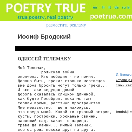
разместить рекламу
Иосиф Бродский
ОДИССЕЙ ТЕЛЕМАКУ
Мой Tелемак,

         Tроянская война

И. Бродс
окончена. Кто победил - не помню.

Страница 
Должно быть, греки: столько мертвецов

вне дома бросить могут только греки...

стихи, ста
И все-таки ведущая домой

дорога оказалась слишком длинной,

как будто Посейдон, пока мы там

теряли время, растянул пространство.

Мне неизвестно, где я нахожусь,

что предо мной. Какой-то грязный остров,

brodskij-
кусты, постройки, хрюканье свиней,

заросший сад, какая-то царица,

трава да камни... Милый Телемак,

все острова похожи друг на друга,

brodskij/m