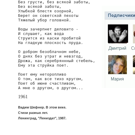
Без грусти, без всякой заботы,

Без всякой заботы,

Улыбкой блестя озорной,

Берет он советской пехоты

Тяжелый убор головной.

Воды зачерпнет деловито -

И слушает, как вода

Струится из каски пробитой

На гладкую плоскость пруда.

О добром безоблачном небе,

О днях без утрат и невзгод,

Дрожа, как серебряннный стебель,

Ему эта струйка поет.

Поет ему неторопливо

О том, как все тихо кругом,

Поет об июне счастливом,

А мне о другом, о другом...
1961
Вадим Шефнер. В этом веке.
Стихи разных лет.
Ленинград, "Лениздат", 1987.