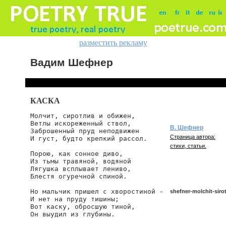
разместить рекламу
Вадим Шефнер
КАСКА
Молчит, сиротлив и обижен,

Ветлы искореженный ствол,

В. Шефнер
Заброшенный пруд неподвижен

Страница автора:
И густ, будто крепкий рассол.

стихи, статьи.
Порою, как сонное диво,

Из тьмы травяной, водяной

Лягушка всплывает лениво,

Блестя огуречной спиной.

Но мальчик пришел с хворостиной -

shefner-molchit-sirotl
И нет на пруду тишины;

Вот каску, обросшую тиной,

Он выудил из глубины.

shefner/molchit-sirotliv-