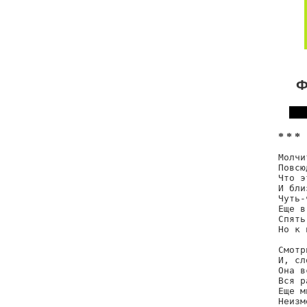
Ф
* * *
Молчи
Повсю
Что э
И бли
Чуть-
Еще в
Спять
Но к 
Смотр
И, сл
Она в
Вся р
Еще м
Неизм