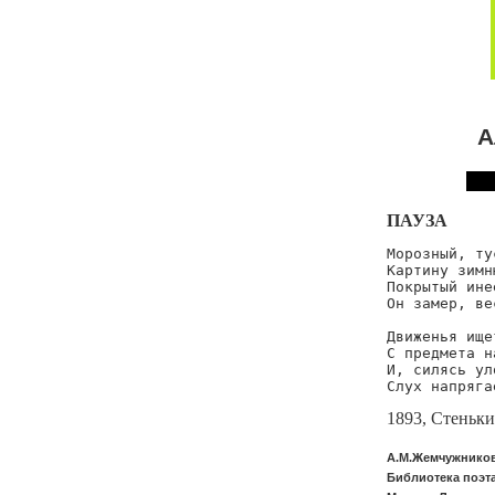
А
ПАУЗА
Морозный, ту
Картину зимн
Покрытый ине
Он замер, ве
Движенья ище
С предмета н
И, силясь ул
Слух напряга
1893, Стеньк
А.М.Жемчужников
Библиотека поэта