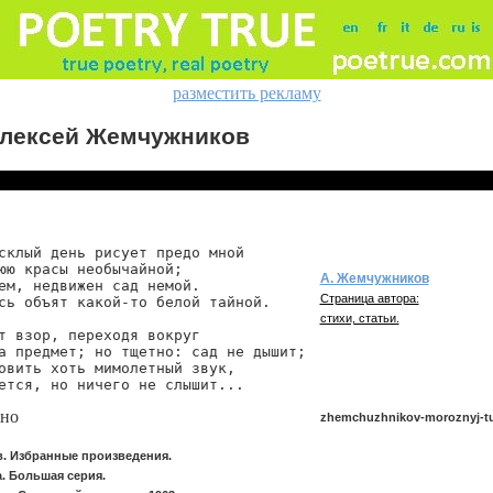
разместить рекламу
лексей Жемчужников
склый день рисует предо мной

юю красы необычайной;

А. Жемчужников
ем, недвижен сад немой.

Страница автора:
сь объят какой-то белой тайной.

стихи, статьи.
т взор, переходя вокруг

а предмет; но тщетно: сад не дышит;

овить хоть мимолетный звук,

ется, но ничего не слышит...
ино
zhemchuzhnikov-moroznyj-tu
. Избранные произведения.
. Большая серия.
zhemchuzhnikov/moroznyj-tuskl