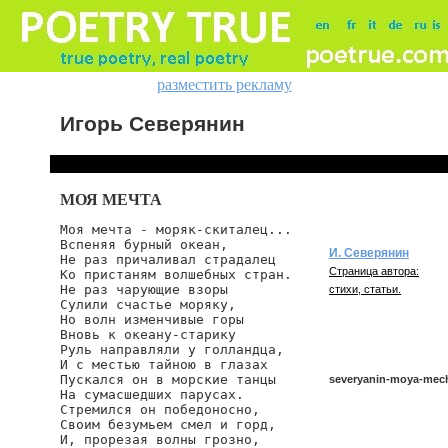
разместить рекламу
Игорь Северянин
МОЯ МЕЧТА
Моя мечта - моряк-скиталец...

Вспеняя бурный океан,

И. Северянин
Не раз причаливал страдалец

Страница автора:
Ко пристаням волшебных стран.

Не раз чарующие взоры

стихи, статьи.
Сулили счастье моряку,

Но волн изменчивые горы

Вновь к океану-старику

Руль направляли у голландца,

И с местью тайною в глазах

Пускался он в морские танцы

severyanin-moya-mech
На сумасшедших парусах.

Стремился он победоносно,

Своим безумьем смел и горд,

И, прорезая волны грозно,

severyanin/moya-mecht