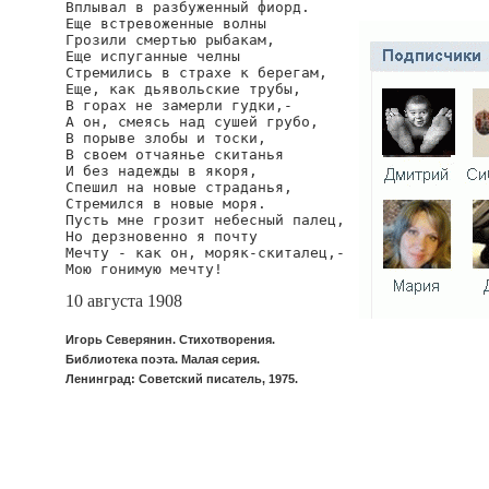
Вплывал в разбуженный фиорд.

Еще встревоженные волны

Грозили смертью рыбакам,

Еще испуганные челны

Стремились в страхе к берегам,

Еще, как дьявольские трубы,

В горах не замерли гудки,-

А он, смеясь над сушей грубо,

В порыве злобы и тоски,

В своем отчаянье скитанья

И без надежды в якоря,

Спешил на новые страданья,

Стремился в новые моря.

Пусть мне грозит небесный палец,

Но дерзновенно я почту

Мечту - как он, моряк-скиталец,-

Мою гонимую мечту!
10 августа 1908
Игорь Северянин. Стихотворения.
Библиотека поэта. Малая серия.
Ленинград: Советский писатель, 1975.