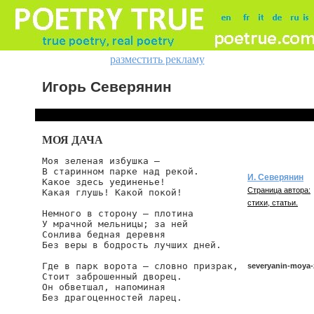
разместить рекламу
Игорь Северянин
МОЯ ДАЧА
Моя зеленая избушка —

В старинном парке над рекой.

И. Северянин
Какое здесь уединенье!

Страница автора:
Какая глушь! Какой покой!

стихи, статьи.
Немного в сторону — плотина

У мрачной мельницы; за ней

Сонлива бедная деревня

Без веры в бодрость лучших дней.

Где в парк ворота — словно призрак,

severyanin-moya-
Стоит заброшенный дворец.

Он обветшал, напоминая

Без драгоценностей ларец.

severyanin/moya-z