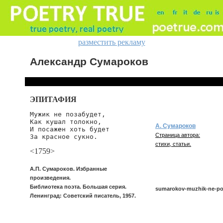
разместить рекламу
Александр Сумароков
ЭПИТАФИЯ
Мужик не позабудет,

Как кушал толокно,

А. Сумароков
И посаж
е
н хоть будет

Страница автора:
За красное сукно.
стихи, статьи.
<1759>
А.П. Сумароков. Избранные
произведения.
Библиотека поэта. Большая серия.
sumarokov-muzhik-ne-p
Ленинград: Советский писатель, 1957.
sumarokov/muzhik-ne-poza