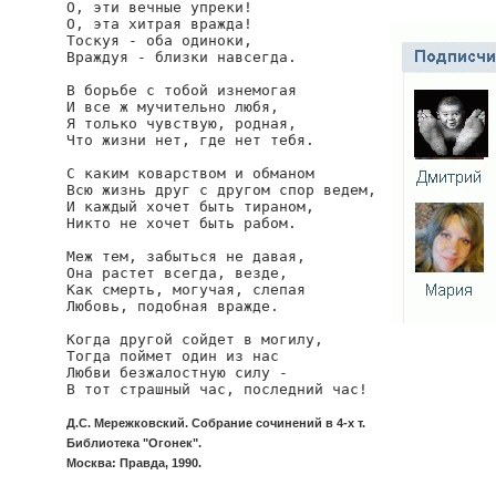
О, эти вечные упреки!

О, эта хитрая вражда!

Тоскуя - оба одиноки,

Враждуя - близки навсегда.

В борьбе с тобой изнемогая

И все ж мучительно любя,

Я только чувствую, родная,

Что жизни нет, где нет тебя.

С каким коварством и обманом

Всю жизнь друг с другом спор ведем,

И каждый хочет быть тираном,

Никто не хочет быть рабом.

Меж тем, забыться не давая,

Она растет всегда, везде,

Как смерть, могучая, слепая

Любовь, подобная вражде.

Когда другой сойдет в могилу,

Тогда поймет один из нас

Любви безжалостную силу -

Д.С. Мережковский. Собрание сочинений в 4-х т.
Библиотека "Огонек".
Москва: Правда, 1990.