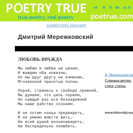
разместить рекламу
Дмитрий Мережковский
ЛЮБОВЬ-ВРАЖДА
Мы любим и любви не ценим,

И жаждем оба новизны,

Д. Мережковск
Но мы друг другу не изменим,

Страница автора:
Мгновенной прихотью полны.

стихи, статьи.
Порой, стремясь к свободе прежней,

Мы думаем, что цепь порвем,

Но каждый раз все безнадежней

Мы наше рабство сознаем.

И не хотим конца предвидеть,

merezhkovskij-my
И не умеем вместе жить,-

Ни всей душой возненавидеть,

Ни беспредельно полюбить.

merezhkovskij/my-l