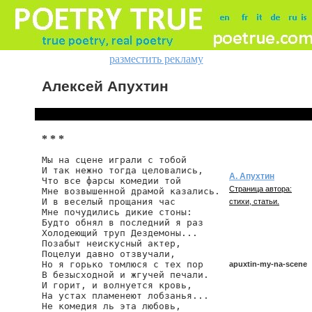
разместить рекламу
Алексей Апухтин
* * *
Мы на сцене играли с тобой

И так нежно тогда целовались,

А. Апухтин
Что все фарсы комедии той

Страница автора:
Мне возвышенной драмой казались.

И в веселый прощания час

стихи, статьи.
Мне почудились дикие стоны:

Будто обнял в последний я раз

Холодеющий труп Дездемоны...

Позабыт неискусный актер,

Поцелуи давно отзвучали,

Но я горько томлюся с тех пор

apuxtin-my-na-scene
В безысходной и жгучей печали.

И горит, и волнуется кровь,

На устах пламенеют лобзанья...

Не комедия ль эта любовь,

apuxtin/my-na-scene