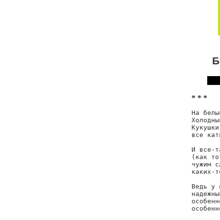
Б
* * *
На белы
Холодны
Кукушки
все кат
И все-т
(как то
чужим с
каких-т
Ведь у 
надежны
особенн
особенн