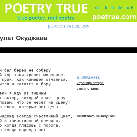
разместить рекламу
улат Окуджава
й бал берез не соберу.

й хор хвои хранит молчанье.

Б. Окуджава
 крик, как камешек отчаянья,

Страница автора:
ится и катится в бору.

стихи, статьи.
аки я жду из тишины

т актер, который знает цену

ловам, что он несет на сцену)

о слов, которым нет цены.

надежд всегда счастливый цвет,

okudzhava-na-belyj-bal
й и таинственный немного,

о когда глядишь с порога,

о когда надежды нет.
okudzhava/na-belyj-bal