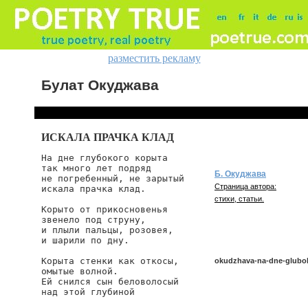
разместить рекламу
Булат Окуджава
ИСКАЛА ПРАЧКА КЛАД
На дне глубокого корыта

так много лет подряд

Б. Окуджава
не погребенный, не зарытый

Страница автора:
искала прачка клад.

стихи, статьи.
Корыто от прикосновенья

звенело под струну,

и плыли пальцы, розовея,

и шарили по дну.

Корыта стенки как откосы,

okudzhava-na-dne-glub
омытые волной.

Ей снился сын беловолосый

над этой глубиной

okudzhava/na-dne-gluboko