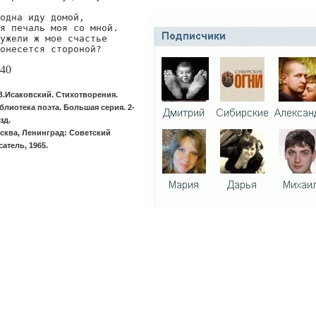
одна иду домой,

я печаль моя со мной.

ужели ж мое счастье

онесется стороной?
40
В.Исаковский. Стихотворения.
блиотека поэта. Большая серия. 2-
зд.
сква, Ленинград: Советский
сатель, 1965.