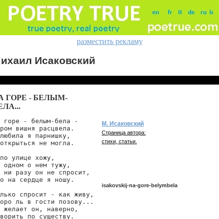
разместить рекламу
ихаил Исаковский
А ГОРЕ - БЕЛЫМ-
ЕЛА...
 горе - белым-бела -

М. Исаковский
ром вишня расцвела.

Страница автора:
любила я парнишку,

стихи, статьи.
открыться не могла.

по улице хожу,

 одном о нем тужу,

 ни разу он не спросит,

о на сердце я ношу.

isakovskij-na-gore-belymbela
лько спросит - как живу,

оро ль в гости позову...

 желает он, наверно,

isakovskij/na-gore-belymbela
ворить по существу.
