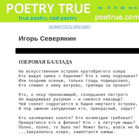
разместить рекламу
Игорь Северянин
ОЗЕРОВАЯ БАЛЛАДА
На искусственном острове крутобрегого озера

Кто видал замок с башнями? Кто к нему подплывал?

Или позднею осенью, только гладь подморозило,

Кто спешил к нему ветрово, трепеща за провал?

Кто, к окну приникающий, созерцания пестрого

Не выдерживал разумом – и смеялся навзрыд?

Чей скелет содрогается в башне мертвого острова,

И под з
а
мком запущенным кто, прекрасный, зарыт?

Кто насмешливо каялся? Кто возмездия требовал?

Превратился кто в филина? Кто – в летучую мышь?

Полно, полно, то было ли? Может быть, вовсе не бы