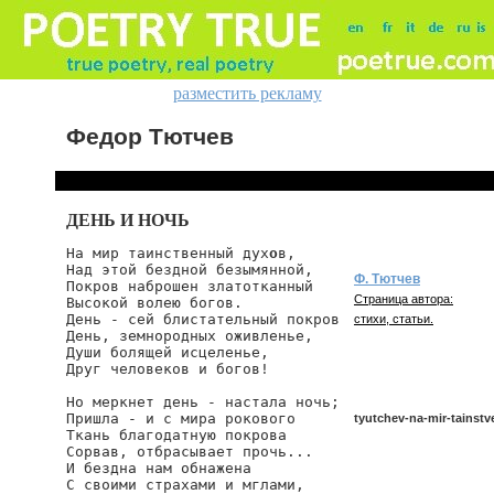
разместить рекламу
Федор Тютчев
ДЕНЬ И НОЧЬ
На мир таинственный дух
о
в,

Над этой бездной безымянной,

Ф. Тютчев
Покров наброшен златотканный

Страница автора:
Высокой волею богов.

День - сей блистательный покров

стихи, статьи.
День, земнородных оживленье,

Души болящей исцеленье,

Друг человеков и богов!

Но меркнет день - настала ночь;

Пришла - и с мира рокового

tyutchev-na-mir-tainstv
Ткань благодатную покрова

Сорвав, отбрасывает прочь...

И бездна нам обнажена

С своими страхами и мглами,

tyutchev/na-mir-tainstven