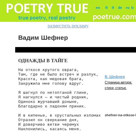
разместить рекламу
Вадим Шефнер
ОДНАЖДЫ В ТАЙГЕ
На откосе крутого оврага,

Там, где не было встреч и разлук,

В. Шефнер
Красота, как медовая брага,

Страница автора:
Закружила мне голову вдруг.

стихи, статьи.
Я шагнул по нетоптаной глине,

Я нагнулся — и чистый родник,

Одиноко журчавший доныне,

Благодарно к ладоням приник.

И в кипенье, в хрустальных изломах

shefner-na-otkose-
Отразил он сверкание дня,

И доверчиво ветви черемух

Наклонились, касаясь меня.

shefner/na-otkose-k