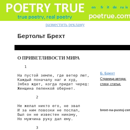
разместить рекламу
Бертольт Брехт
О ПРИВЕТЛИВОСТИ МИРА
   1

Б. Брехт
На пустой земле, где ветер лют,

Страница автора:
Каждый поначалу наг и худ,

Зябко ждет, когда придет черед:

стихи, статьи.
Женщина пеленкой обернет.

        2

Не желал никто его, не звал

И за ним повозки не послал,

brext-na-pustoj-ze
Был он не известен никому,

Но мужчина руку дал ему.

        3

brext/na-pustoj-zeml