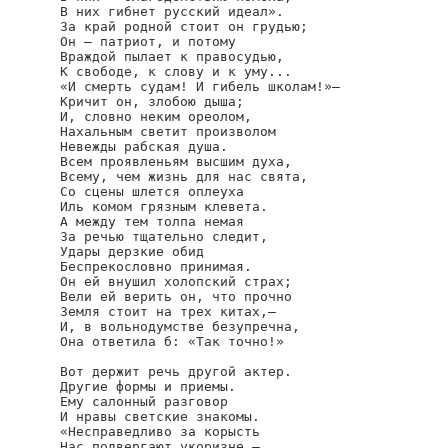
В них гибнет русский идеал».

За край родной стоит он грудью;

Он — патриот, и потому

Враждой пылает к правосудью,

К свободе, к слову и к уму...

«И смерть судам! И гибель школам!»—

Кричит он, злобою дыша;

И, словно неким ореолом,

Нахальным светит произволом

Невежды рабская душа.

Всем проявленьям высшим духа,

Всему, чем жизнь для нас свята,

Со сцены шлется оплеуха

Иль комом грязным клевета.

А между тем толпа немая

За речью тщательно следит,

Удары дерзкие обид

Беспрекословно принимая.

Он ей внушил холопский страх;

Вели ей верить он, что прочно

Земля стоит на трех китах,—

И, в вольнодумстве безупречна,

Она ответила б: «Так точно!»

Вот держит речь другой актер.

Другие формы и приемы.

Ему салонный разговор

И нравы светские знакомы.

«Несправедливо за корысть

Нас подвергают укоризне,—
