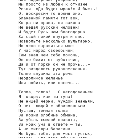
Мы просто из любви к отчизне

Рекли: «Да будет мрак!» И бысть!

О, воскресим то время оно,

Блаженной памяти тот век,

Когда ни права, ни закона

Не ведал русский человек!

И будет Русь нам благодарна

За свой покой внутри и вне.

Позвольте несколько вульгарно,

Но ясно выразиться мне:

У нас народ своеобычен;

Сам зная чем себе помочь,

Он не бежит от зуботычин,

Да и от порки он не прочь...»

Тут раздались рукоплесканья.

Толпе внушила эта речь

Неодолимое желанье

Или побить, или посечь...

Толпа, толпа!.. С негодованьем

Я говорю: как ты тупа!

Не нищей черни, чуждой знаньям,

О нет! людей с образованьем

Пустая, темная толпа!

За козни злобные обмана,

За убыль смелой правоты,

За мрак ума в ответе — ты,

А не фигляры балагана.

Не будь тебя, для мест пустых,
