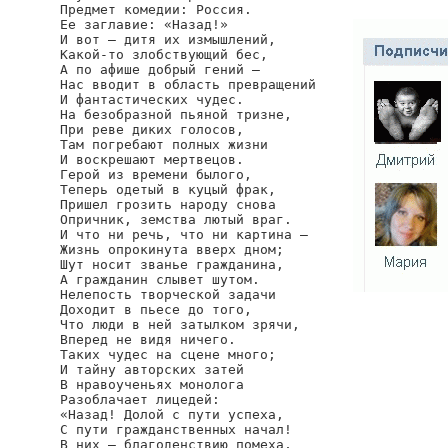
Предмет комедии: Россия.

Ее заглавие: «Назад!»

И вот — дитя их измышлений,

Какой-то злобствующий бес,

А по афише добрый гений —

Нас вводит в область превращений

И фантастических чудес.

На безобразной пьяной тризне,

При реве диких голосов,

Там погребают полных жизни

И воскрешают мертвецов.

Герой из времени былого,

Теперь одетый в куцый фрак,

Пришел грозить народу снова

Опричник, земства лютый враг.

И что ни речь, что ни картина —

Жизнь опрокинута вверх дном;

Шут носит званье гражданина,

А гражданин слывет шутом.

Нелепость творческой задачи

Доходит в пьесе до того,

Что люди в ней затылком зрячи,

Вперед не видя ничего.

Таких чудес на сцене много;

И тайну авторских затей

В нравоученьях монолога

Разоблачает лицедей:

«Назад! Долой с пути успеха,

С пути гражданственных начал!

В них — благоденствию помеха,
