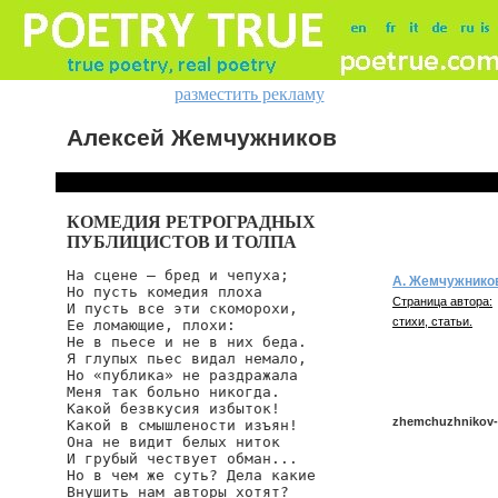
разместить рекламу
Алексей Жемчужников
КОМЕДИЯ РЕТРОГРАДНЫХ
ПУБЛИЦИСТОВ И ТОЛПА
На сцене — бред и чепуха;

А. Жемчужнико
Но пусть комедия плоха

Страница автора:
И пусть все эти скоморохи,

стихи, статьи.
Ее ломающие, плохи:

Не в пьесе и не в них беда.

Я глупых пьес видал немало,

Но «публика» не раздражала

Меня так больно никогда.

Какой безвкусия избыток!

zhemchuzhnikov-
Какой в смышлености изъян!

Она не видит белых ниток

И грубый чествует обман...

Но в чем же суть? Дела какие

zhemchuzhnikov/n
Внушить нам авторы хотят?
