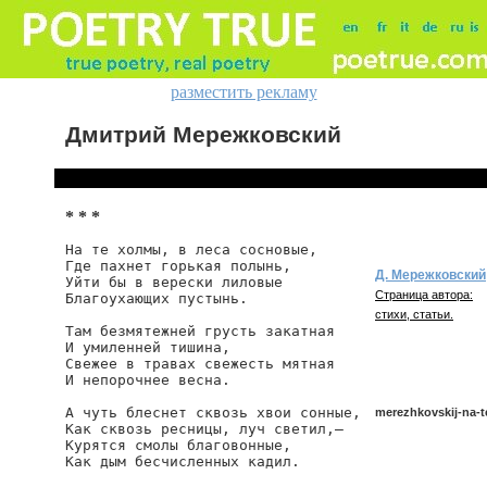
разместить рекламу
Дмитрий Мережковский
* * *
На те холмы, в леса сосновые,

Где пахнет горькая полынь,

Д. Мережковский
Уйти бы в верески лиловые

Страница автора:
Благоухающих пустынь.

стихи, статьи.
Там безмятежней грусть закатная

И умиленней тишина,

Свежее в травах свежесть мятная

И непорочнее весна.

А чуть блеснет сквозь хвои сонные,

merezhkovskij-na-t
Как сквозь ресницы, луч светил,—

Курятся смолы благовонные,

Как дым бесчисленных кадил.
merezhkovskij/na-te