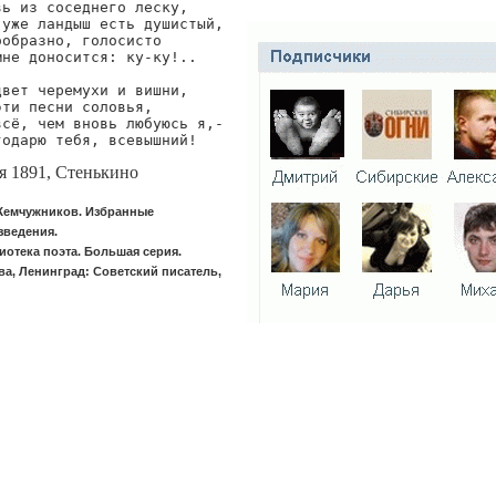
вь из соседнего леску,

 уже ландыш есть душистый,

ообразно, голосисто

мне доносится: ку-ку!..

цвет черемухи и вишни,

эти песни соловья,

всё, чем вновь любуюсь я,-

годарю тебя, всевышний!
я 1891, Стенькино
Жемчужников. Избранные
зведения.
отека поэта. Большая серия.
а, Ленинград: Советский писатель,