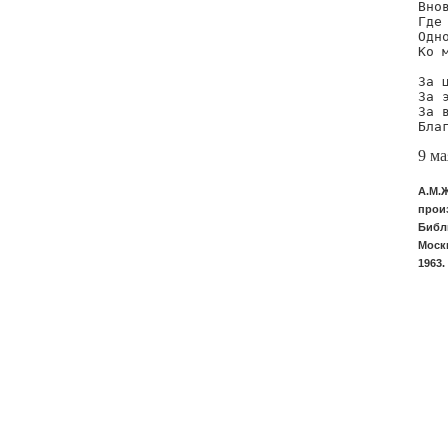
Вно
Где
Одн
Ко 
За 
За 
За 
Бла
9 ма
А.М.
прои
Библи
Москв
1963.