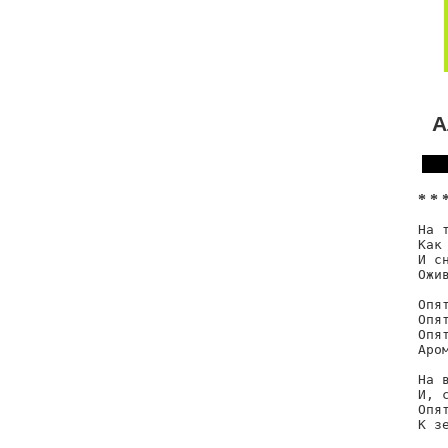
А
* * 
На 
Как
И с
Ожи
Опя
Опя
Опя
Аром
На 
И, 
Опя
К з