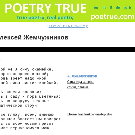
разместить рекламу
лексей Жемчужников
*
той же я сижу скамейке,

 прошлогоднею весной;

А. Жемчужников
нова зреет надо мной

Страница автора:
вшей липы листик клейкий.

стихи, статьи.
ть запели соловьи;

ть в саду - пора цветенья;

ть по воздуху теченье

атической струи.

всё гляжу, всему внимаю

zhemchuzhnikov-na-toj-zhe
солнцем благостным пригрет,

ть во всем ловлю привет

емле вернувшемуся маю.

zhemchuzhnikov/na-toj-zhe