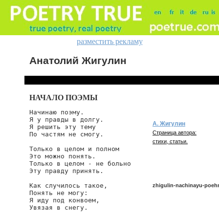
разместить рекламу
Анатолий Жигулин
НАЧАЛО ПОЭМЫ
Начинаю поэму.

Я у правды в долгу.

А. Жигулин
Я решить эту тему

Страница автора:
По частям не смогу.

стихи, статьи.
Только в целом и полном

Это можно понять.

Только в целом - не больно

Эту правду принять.

Как случилось такое,

zhigulin-nachinayu-poe
Понять не могу:

Я иду под конвоем,

Увязая в снегу.

zhigulin/nachinayu-poehmu