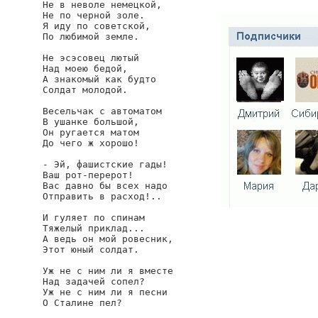
Не в неволе немецкой,

Не по черной золе.

Я иду по советской,

По любимой земле.

Не эсэсовец лютый

Над моею бедой,

А знакомый как будто

Солдат молодой.

Весельчак с автоматом

В ушанке большой,

Он ругается матом

До чего ж хорошо!

- Эй, фашистские гады!

Ваш рот-перерот!

Вас давно бы всех надо

Отправить в расход!..

И гуляет по спинам

Тяжелый приклад...

А ведь он мой ровесник,

Этот юный солдат.

Уж не с ним ли я вместе

Над задачей сопел?

Уж не с ним ли я песни

О Сталине пел?
