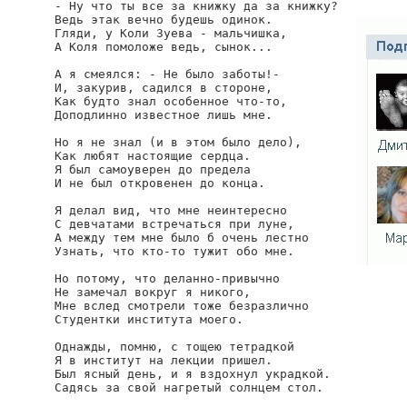
- Ну что ты все за книжку да за книжку?

Ведь этак вечно будешь одинок.

Гляди, у Коли Зуева - мальчишка,

А Коля помоложе ведь, сынок...

А я смеялся: - Не было заботы!-

И, закурив, садился в стороне,

Как будто знал особенное что-то,

Доподлинно известное лишь мне.

Но я не знал (и в этом было дело),

Как любят настоящие сердца.

Я был самоуверен до предела

И не был откровенен до конца.

Я делал вид, что мне неинтересно

С девчатами встречаться при луне,

А между тем мне было б очень лестно

Узнать, что кто-то тужит обо мне.

Но потому, что деланно-привычно

Не замечал вокруг я никого,

Мне вслед смотрели тоже безразлично

Студентки института моего.

Однажды, помню, с тощею тетрадкой

Я в институт на лекции пришел.

Был ясный день, и я вздохнул украдкой.

Садясь за свой нагретый солнцем стол.
