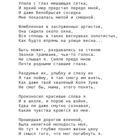
Упала с глаз мешающая сетка,

И яркий мир предстал передо мной,

И даже белобрысая соседка

Мне показалась милой и смешной.

Влюбленная в заслуженных артистов,

Она сидела около окна,

Вся сплошь в таких веснушках золотистых,

Как будто впрямь на улице весна...

Быть может, раздавались за стеною

Звонки трамваев, чьи-то голоса.

Не слышал я. Сияли предо мною

Почти родными ставшие глаза.

Раздумье их, улыбку и слезу их

Я так пойму, я так смогу им внять,

Как даже твой хваленый Коля Зуев

Не смог бы, мама, этого понять.

Произносил красивые слова я

И в школе, и порою на войне,

Едва ли даже смутно сознавая,

Какие чувства кроются во мне.

Прошедшая дорогою военной,

Была нелегкой молодость моя,

Но тут я глубже понял жизни цену

И смысл того, что мог погибнуть я.