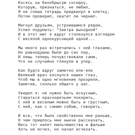
Косясь на белобрысую соседку,

Которую, признаться, не любил,

Я не спеша тетрадь придвинул в клетку,

Потом проверил, хватит ли чернил.

Мигнул друзьям, устроившимся рядом,

Успел подумать: "Завтра выходной"

И в этот миг я вдруг столкнулся взглядом

С веселой однокурсницей одной...

Мы много раз встречались с ней глазами,

Но равнодушны были до сих пор,

И лишь теперь почувствовали сами,

Что не случайно глянули в упор.

Как будто вдруг заметно еле-еле

Великий врач коснулся наших глаз,

Чтоб мы в одно мгновение прозрели,

Заметив, сколько общего у нас.

Увидел я: не нужно быть искусным,

Стараться красноречьем покорить,

С ней и веселым можно быть и грустным,

С ней, как с самим собою, говорить.

И все, что было свойственно мне раньше,

О чем пришлось мне нынче рассказать,

Весь тот налет мальчишества и фальши

Хоть не исчез, но начал исчезать.
