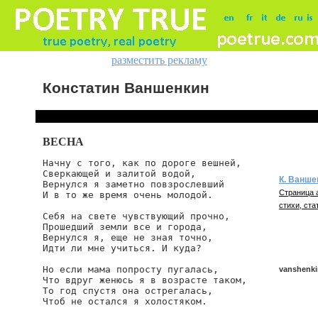
разместить рекламу
Констатин Ваншенкин
BECHA
Начну с того, как по дороге вешней,

Сверкающей и залитой водой,

К. Ванше
Вернулся я заметно повзрослевший

Страница 
И в то же время очень молодой.

стихи, ста
Себя на свете чувствующий прочно,

Прошедший земли все и города,

Вернулся я, еще не зная точно,

Идти ли мне учиться. И куда?

Но если мама попросту пугалась,

vanshenki
Что вдруг женюсь я в возрасте таком,

То год спустя она острегалась,

Чтоб не остался я холостяком.

vanshenkin