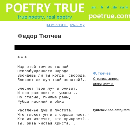
разместить рекламу
Федор Тютчев
* * *
Над этой темною толпой

Непробужденного народа

Ф. Тютчев
Взойдешь ли ты когда, свобода,

Страница автора:
Блеснет ли луч твой золотой?..

стихи, статьи.
Блеснет твой луч и оживит,

И сон разгонит и туманы...

Но старые, гнилые раны,

Рубцы насилий и обид,

Растленье душ и пустота,

tyutchev-nad-ehtoj-te
Что гложет ум и в сердце ноет,-

Кто их излечит, кто прикроет?..

Ты, риза чистая Христа...
tyutchev/nad-ehtoj-temno