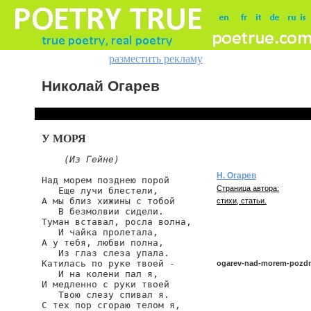
разместить рекламу
Николай Огарев
У МОРЯ
(Из Гейне)
Н. Огарев
Над морем позднею порой

Страница автора:
   Еще лучи блестели,

А мы близ хижины с тобой

стихи, статьи.
   В безмолвии сидели.

Туман вставал, росла волна,

   И чайка пролетала,

А у тебя, любви полна,

   Из глаз слеза упала.

Катилась по руке твоей -

ogarev-nad-morem-pozd
   И на колени пал я,

И медленно с руки твоей

   Твою слезу спивал я.

С тех пор сгораю телом я,

ogarev/nad-morem-pozdne