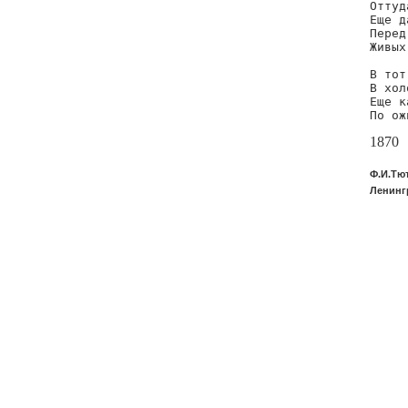
Оттуд
Еще д
Перед
Живых
В тот
В хол
Еще к
По ож
1870
Ф.И.Тю
Ленингр