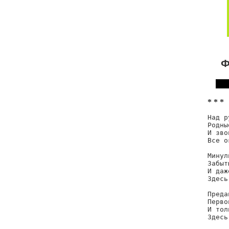
Ф
* * *
Над р
Родны
И зво
Все о
Минул
Забыт
И даж
Здесь
Преда
Перво
И тол
Здесь