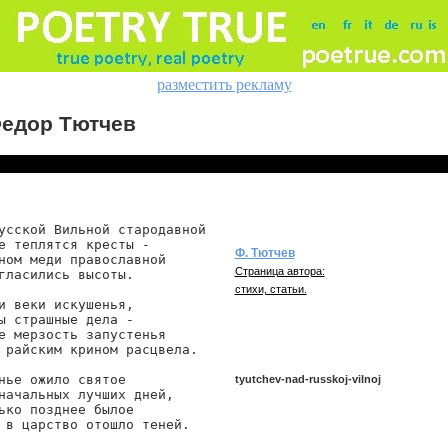
разместить рекламу
едор Тютчев
усской Вильной стародавной

е теплятся кресты -

Ф. Тютчев
ном меди православной

Страница автора:
гласились высоты.

стихи, статьи.
и веки искушенья,

ы страшные дела -

е мерзость запустенья

 райским крином расцвела.

нье ожило святое

tyutchev-nad-russkoj-vilnoj
начальных лучших дней,

ько позднее былое

 в царство отошло теней.

tyutchev/nad-russkoj-vilnoj