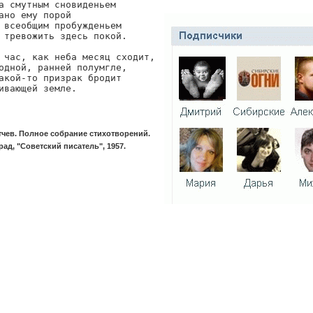
а смутным сновиденьем

ано ему порой

 всеобщим пробужденьем

 тревожить здесь покой.

 час, как неба месяц сходит,

одной, ранней полумгле,

акой-то призрак бродит

ивающей земле.
тчев. Полное собрание стихотворений.
ад, "Советский писатель", 1957.