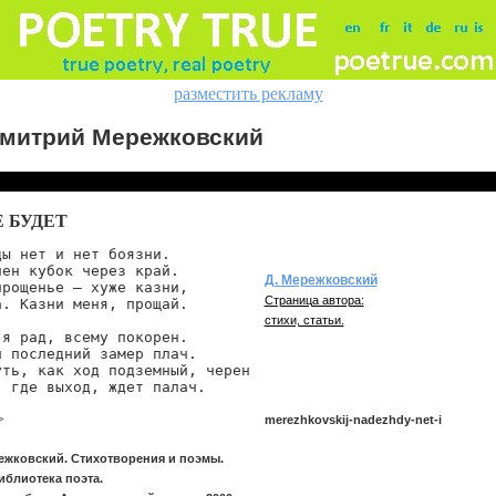
разместить рекламу
митрий Мережковский
Е БУДЕТ
ы нет и нет боязни.

ен кубок через край.

Д. Мережковский
рощенье — хуже казни,

Страница автора:
. Казни меня, прощай.

стихи, статьи.
я рад, всему покорен.

 последний замер плач.

уть, как ход подземный, черен

, где выход, ждет палач.
>
merezhkovskij-nadezhdy-net-i
ежковский. Стихотворения и поэмы.
иблиотека поэта.
merezhkovskij/nadezhdy-net-i