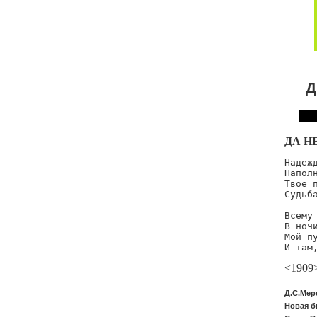
Д
ДА Н
Надежд
Наполн
Твое п
Судьба
Всему 
В ночи
Мой п
И там
<1909
Д.С.Мер
Новая б