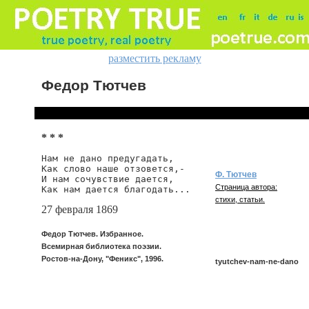
разместить рекламу
Федор Тютчев
* * *
Нам не дано предугадать,

Как слово наше отзовется,-

Ф. Тютчев
И нам сочувствие дается,

Страница автора:
Как нам дается благодать...
стихи, статьи.
27 февраля 1869
Федор Тютчев. Избранное.
Всемирная библиотека поэзии.
Ростов-на-Дону, "Феникс", 1996.
tyutchev-nam-ne-dano
tyutchev/nam-ne-dano