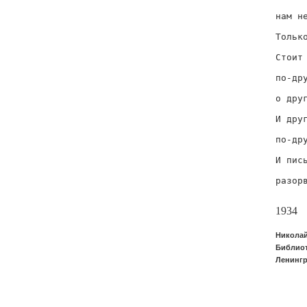
      
нам не
      
Только
      
Стоит 
      
по-дру
      
о друг
      
И друг
      
по-дру
      
И пись
      
разорв
     
1934
Николай
Библиот
Ленингр