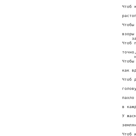
      
Чтоб к
      
растоп
      
Чтобы 
      
взоры

    за
Чтоб п
      
точно,
     н
Чтобы 
      
как вд
      
Чтоб д
      
голову
      
пахло 
      
в кажд
      
У жасм
      
землян
      
Чтоб и