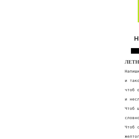
Н
ЛЕТН
Напиши
     
и тако
      
чтоб о
      
и несл
      
Чтоб ш
      
словно
      
Чтоб с
      
желтог