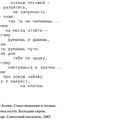
    осенью погожей —

 разойтись,

     не запропасть.

 знаю:

   так ты не напишешь...

мне

  на месяц отойти —

гому

   думаешь и дышишь,

ом

ты думаешь пути.

ие дни

     тебе по нраву,

гому

   смотришься в зрачки...

мо

 про новую забаву

у я накрест,

         на клочки.
 Асеев. Стихотворения и поэмы.
ека поэта. Большая серия.
ад: Советский писатель, 1967.