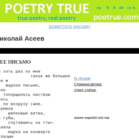
разместить рекламу
иколай Асеев
ЕЕ ПИСЬМО
 хоть раз ко мне

             такое же большое

Н. Асеев
е ж

Страница автора:
  жаркое письмо,

но

стихи, статьи.
 топорщилось листвою

ось

 по воздуху само.

умели

   шелковые ветви,

 губы,

aseev-napishi-xot-raz
   спутавшись на «ты».

ияла

   марка на конверте

лазым

aseev/napishi-xot-raz