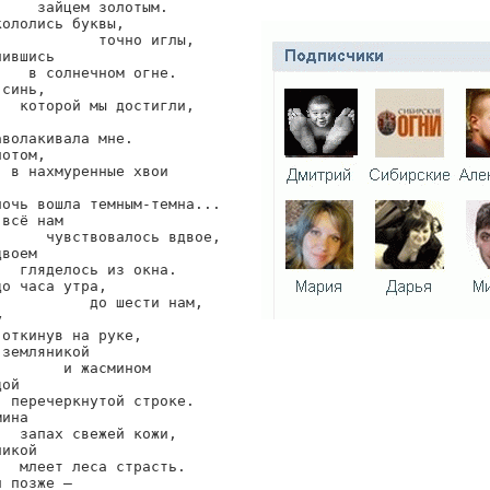
    зайцем золотым.

ололись буквы,

           точно иглы,

ившись

   в солнечном огне.

синь,

  которой мы достигли,

волакивала мне.

отом,

 в нахмуренные хвои



очь вошла темным-темна...

всё нам

     чувствовалось вдвое,

воем

  гляделось из окна.

о часа утра,

          до шести нам,



откинув на руке,

земляникой

       и жасмином

ой

 перечеркнутой строке.

ина

  запах свежей кожи,

икой

  млеет леса страсть.

 позже —
