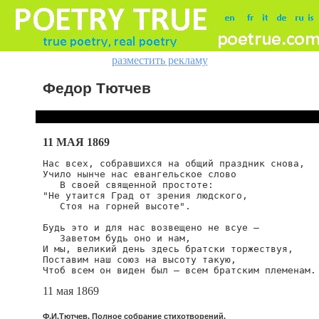
разместить рекламу
Федор Тютчев
11 МАЯ 1869
Нас всех, собравшихся на общий праздник снова,

Учило нынче нас евангельское слово

   В своей священной простоте:

"Не утаится Град от зрения людского,

   Стоя на горней высоте".

Будь это и для нас возвещено не всуе —

   Заветом будь оно и нам,

И мы, великий день здесь братски торжествуя,

Поставим наш союз на высоту такую,

Чтоб всем он виден был — всем братским племенам.
11 мая 1869
Ф.И.Тютчев. Полное собрание стихотворений.