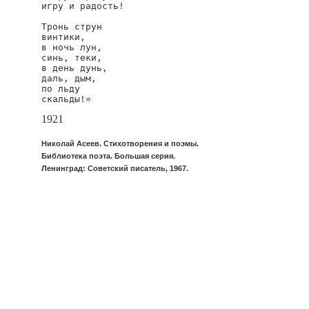
игру и радость!

Тронь струн

винтики,

в ночь лун,

синь, теки,

в день дунь,

даль, дым,

по льду

скальды!»
1921
Николай Асеев. Стихотворения и поэмы.
Библиотека поэта. Большая серия.
Ленинград: Советский писатель, 1967.