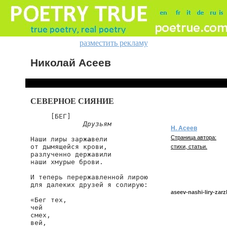
разместить рекламу
Николай Асеев
СЕВЕРНОЕ СИЯНИЕ
     [БЕГ]

Друзьям
Н. Асеев
Страница автора:
Наши лиры зарж
а
вели

от дымящейся крови,

стихи, статьи.
разлученно державили

наши хмурые брови.

И теперь перержавленной лирою

для далеких друзей я солирую:

aseev-nashi-liry-zarz
«Бег тех,

чей

смех,

вей,

aseev/nashi-liry-zarzh