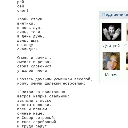
рей,

сей

снег!

Тронь струн

винтики,

в ночь лун,

синь, теки,

в день дунь,

даль, дым,

по льду

скальды!»

Смеяв и речист,

смеист и речав,

стоит словочист

у далей плеча.

Грозясь друзьям усмешкою веселой,

кричу земли далеким новоселам:

«Смотри-ка пристально -

ветров каприз стальной:

застыли в лоске

просты полоски,

поем и пляшем

сиянье наше,

и Север ветреный,

и снег серебряный,

и груди радуг,
