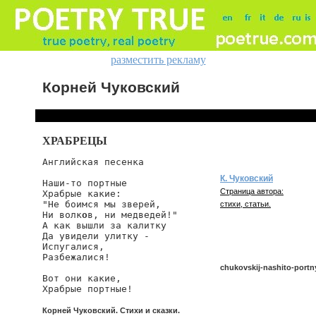
разместить рекламу
Корней Чуковский
ХРАБРЕЦЫ
Английская песенка

К. Чуковский
Наши-то портные

Страница автора:
Храбрые какие:

"Не боимся мы зверей,

стихи, статьи.
Ни волк
о
в, ни медведей!"

А как вышли за калитку

Да увидели улитку -

Испугалися,

Разбежалися!

chukovskij-nashito-portn
Вот они какие,

Храбрые портные!
Корней Чуковский. Стихи и сказки.
chukovskij/nashito-portnye