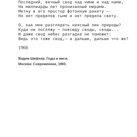
Последний, вечный свод над ними и над нами,

На миллиарды лет пронизанный мирами.

Метну в его простор фотонную ракету —

Но нет пределов тьме и нет предела свету.

О, как мне разглядеть неясный лик природы?

Куда ни погляжу — повсюду своды, своды...

И даже свод небес разгадке не поможет:

Ведь это тоже свод,— а дальше, дальше что же?
1966
Вадим Шефнер. Годы и миги.
Москва: Современник, 1983.