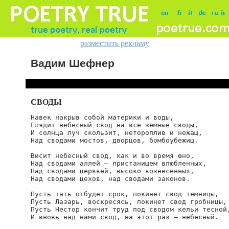
разместить рекламу
Вадим Шефнер
СВОДЫ
Навек накрыв собой материки и воды,

Глядит небесный свод на все земные своды,

И солнца луч скользит, нетороплив и нежащ,

Над сводами мостов, дворцов, бомбоубежищ.

Висит небесный свод, как и во время 
о
но,

Над сводами аллей — пристанищем влюбленных,

Над сводами церквей, высоко вознесенных,

Над сводами цехов, над сводами законов.

Пусть тать отбудет срок, покинет свод темницы,

Пусть Лазарь, воскресясь, покинет свод гробницы,

Пусть Нестор кончит труд под сводом кельи тесной,
И вновь над нами свод, на этот раз — небесный.
