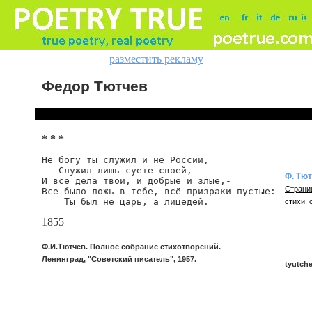
разместить рекламу
Федор Тютчев
* * *
Не богу ты служил и не России,

   Служил лишь суете своей,

Ф. Тю
И все дела твои, и добрые и злые,-

Страни
Все было ложь в тебе, всё призраки пустые:

    Ты был не царь, а лицедей.
стихи, 
1855
Ф.И.Тютчев. Полное собрание стихотворений.
Ленинград, "Советский писатель", 1957.
tyutch
tyutche