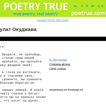
разместить рекламу
улат Окуджава
* *
 бродяги, не пропойцы,

 столом семи морей

Б. Окуджава
 пропойте, вы пропойте

Страница автора:
аву женщине моей!

стихи, статьи.
 в глаза ее взгляните,

к в спасение свое,

 сравните, вы сравните

близким берегом ее.

 земных земней. И вовсе

okudzhava-ne-brodyagi-ne
черту сказки о богах!

осто мы на крыльях носим

, что носят на руках.

okudzhava/ne-brodyagi-ne