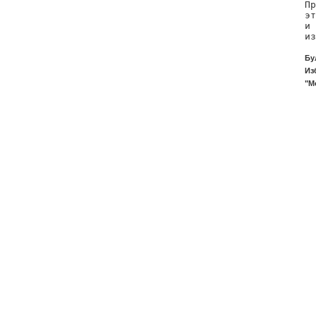
Пр
эт
и 
из
Бу
Из
"М