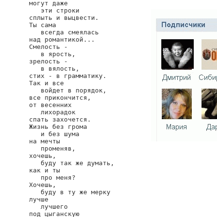
могут даже

   эти строки

сплыть и выцвести.

Ты сама

   всегда смеялась

над романтикой...

Смелость -

   в ярость,

зрелость -

   в вялость,

стих - в грамматику.

Так и все

   войдет в порядок,

все прикончится,

от весенних

   лихорадок

спать захочется.

Жизнь без грома

   и без шума

на мечты

   променяв,

хочешь,

   буду так же думать,

как и ты

   про меня?

Хочешь,

   буду в ту же мерку

лучше

   лучшего

под цыганскую
