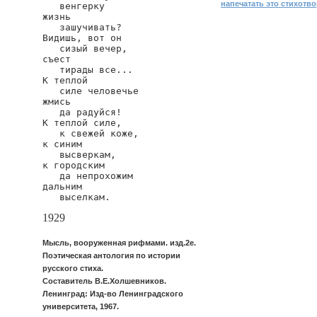
напечатать это стихотв
   венгерку

жизнь

   зашучивать?

Видишь, вот он

   сизый вечер,

съест

   тирады все...

К теплой

   силе человечье

жмись

   да радуйся!

К теплой силе,

   к свежей коже,

к синим

   высверкам,

к городским

   да непрохожим

дальним

   выселкам.
1929
Мысль, вооруженная рифмами. изд.2е.
Поэтическая антология по истории
русского стиха.
Составитель В.Е.Холшевников.
Ленинград: Изд-во Ленинградского
университета, 1967.