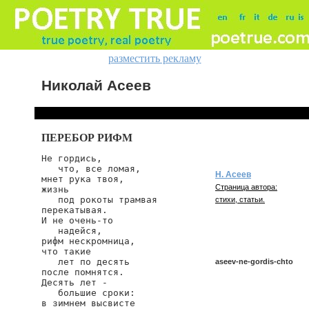
разместить рекламу
Николай Асеев
ПЕРЕБОР РИФМ
Не гордись,

   что, все ломая,

Н. Асеев
мнет рука твоя,

Страница автора:
жизнь

   под рокоты трамвая

стихи, статьи.
перекатывая.

И не очень-то

   надейся,

рифм нескромница,

что такие

   лет по десять

aseev-ne-gordis-chto
после помнятся.

Десять лет -

   большие сроки:

в зимнем высвисте

aseev/ne-gordis-chto