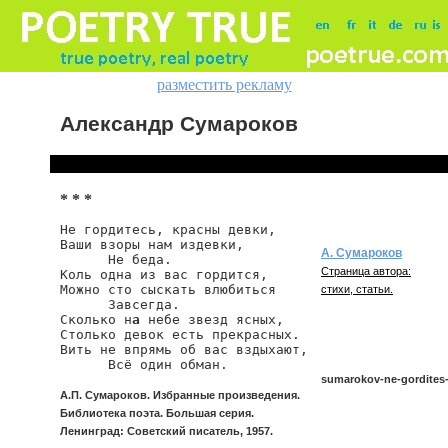
разместить рекламу
Александр Сумароков
* * *
Не гордитесь, красны девки,

Ваши взоры нам издевки,

А. Сумароков
      Не беда.

Страница автора:
Коль одна из вас гордится,

Можно сто сыскать влюбиться

стихи, статьи.
      Завсегда.

Сколько н
а
 небе звезд ясных,

Столько девок есть прекрасных.

Вить не впрямь об вас вздыхают,

      Всё один обман.
sumarokov-ne-gordites
А.П. Сумароков. Избранные произведения.
Библиотека поэта. Большая серия.
Ленинград: Советский писатель, 1957.
sumarokov/ne-gordites-k