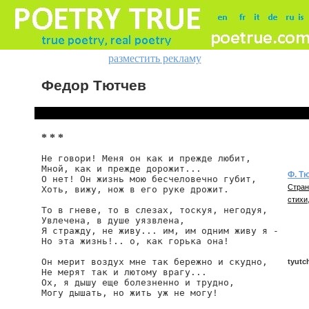
разместить рекламу
Федор Тютчев
* * *
Не говори! Меня он как и прежде любит,

Мной, как и прежде дорожит...

Ф. Т
О нет! Он жизнь мою бесчеловечно губит,

Стран
Хоть, вижу, нож в его руке дрожит.

стихи,
То в гневе, то в слезах, тоскуя, негодуя,

Увлечена, в душе уязвлена,

Я стражду, не живу... им, им одним живу я -

Но эта жизнь!.. о, как горька она!

Он мерит воздух мне так бережно и скудно,

tyutc
Не мерят так и лютому врагу...

Ох, я дышу еще болезненно и трудно,

Могу дышать, но жить уж не могу!
tyutc