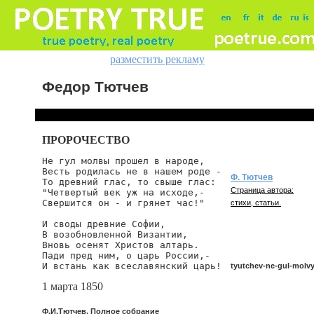
разместить рекламу
Федор Тютчев
ПРОРОЧЕСТВО
Не гул молвы прошел в народе,

Весть родилась не в нашем роде -

Ф. Тютчев
То древний глас, то свыше глас:

Страница автора:
"Четвертый век уж на исходе,-

Свершится он - и грянет час!"

стихи, статьи.
И своды древние Софии,

В возобновленной Византии,

Вновь осенят Христов алтарь.

Пади пред ним, о царь России,-

И встань как всеславянский царь!
tyutchev-ne-gul-molv
1 марта 1850
tyutchev/ne-gul-molvy
Ф.И.Тютчев. Полное собрание