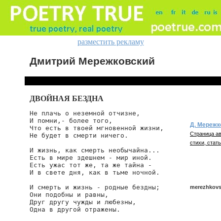
разместить рекламу
Дмитрий Мережковский
ДВОЙНАЯ БЕЗДНА
Не плачь о неземной отчизне,

И помни,- более того,

Д. Мережк
Что есть в твоей мгновенной жизни,

Страница ав
Не будет в смерти ничего.

стихи, стать
И жизнь, как смерть необычайна...

Есть в мире здешнем - мир иной.

Есть ужас тот же, та же тайна -

И в свете дня, как в тьме ночной.

И смерть и жизнь - родные бездны;

merezhkovsk
Они подобны и равны,

Друг другу чужды и любезны,

Одна в другой отражены.

merezhkovski