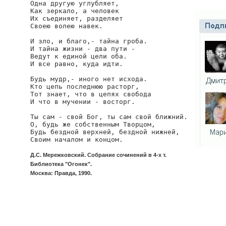
Одна другую углубляет,

Как зеркало, а человек

Их съединяет, разделяет

Своею волею навек.

И зло, и благо,- тайна гроба.

И тайна жизни - два пути -

Ведут к единой цели оба.

И все равно, куда идти.

Будь мудр,- иного нет исхода.

Кто цепь последнюю расторг,

Тот знает, что в цепях свобода

И что в мучении - восторг.

Ты сам - свой Бог, ты сам свой ближний.

О, будь же собственным Творцом,

Будь бездной верхней, бездной нижней,

Своим началом и концом.
Д.С. Мережковский. Собрание сочинений в 4-х т.
Библиотека "Огонек".
Москва: Правда, 1990.