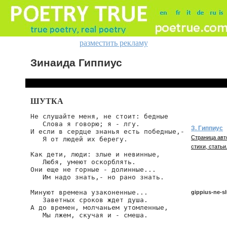
разместить рекламу
Зинаида Гиппиус
ШУТКА
Не слушайте меня, не стоит: бедные

   Слова я говорю; я - лгу.

З. Гиппиус
И если в сердце знанья есть победные,-

Страница авт
   Я от людей их берегу.

стихи, статьи
Как дети, люди: злые и невинные,

   Любя, умеют оскорблять.

Они еще не горные - долинные...

   Им надо знать,- но рано знать.

Минуют времена узаконенные...

gippius-ne-s
   Заветных сроков ждет душа.

А до времен, молчаньем утомленные,

   Мы лжем, скучая и - смеша.

gippius/ne-sl