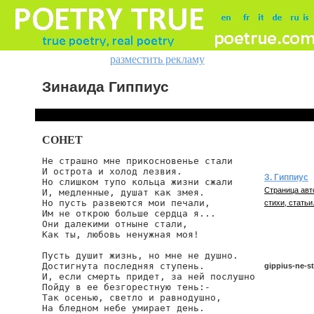
разместить рекламу
Зинаида Гиппиус
СОНЕТ
Не страшно мне прикосновенье стали

И острота и холод лезвия.

З. Гиппиус
Но слишком тупо кольца жизни сжали

Страница авт
И, медленные, душат как змея.

Но пусть развеются мои печали,

стихи, статьи
Им не открою больше сердца я...

Они далекими отныне стали,

Как ты, любовь ненужная моя!

Пусть душит жизнь, но мне не душно.

Достигнута последняя ступень.

gippius-ne-s
И, если смерть придет, за ней послушно

Пойду в ее безгорестную тень:-

Так осенью, светло и равнодушно,

На бледном небе умирает день.
gippius/ne-st