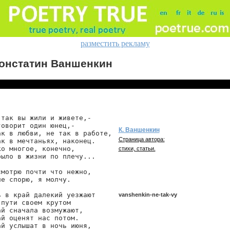
разместить рекламу
онстатин Ваншенкин
 так вы жили и живете,-

оворит один юнец,-

К. Ваншенкин
ак в любви, не так в работе,

Страница автора:
ак в мечтаньях, наконец.

о многое, конечно,

стихи, статьи.
было в жизни по плечу...

смотрю почти что нежно,

е спорю, я молчу.

ь в край далекий уезжают

vanshenkin-ne-tak-vy
пути своем крутом

й сначала возмужают,

й оценят нас потом.

ай услышат в ночь июня,

vanshenkin/ne-tak-vy