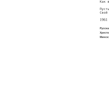
Как в
Пуст
Свой
1961
Русска
Хресто
Минск: