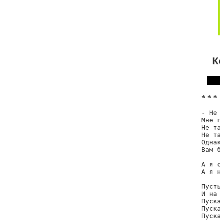
К
* * *
- Не
Мне г
Не т
Не т
Однак
Вам 
А я 
А я н
Пуст
И на 
Пуска
Пуска
Пуск