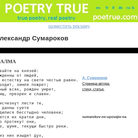
разместить рекламу
лександр Сумароков
ПСАЛМА
вайте на князей:

жденны от людей,

А. Сумароков
 естеству на свете честью равен.

Страница автора:
родит, земля пожрет;

ный всяк, рожден умрет,

стихи, статьи.
ищ, презрен и славен.

исчезнут лести те,

 данны суете

дилися бесстыдно человеки;

ются их кратки дни,

sumarokov-ne-upovajte-na
о протекут они,

е, шумя, текущи быстро реки.

из них изыдет дух,

sumarokov/ne-upovajte-na