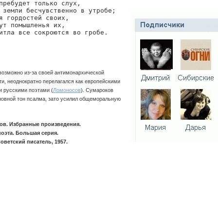
пребудет только слух,

 земли бесчувственно в утробе;

я гордостей своих,

ут помышленья их,

итла все сокроются во гробе.
возможно из-за своей антимонархической
и, неоднократно перелагался как европейскими
 и русскими поэтами (
Ломоносов
). Сумароков
новной тон псалма, зато усилил общеморальную
ов. Избранные произведения.
оэта. Большая серия.
оветский писатель, 1957.