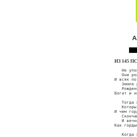
А
ИЗ 145 
   Не упо
   Они ро
И всяк по
   Земля 
   Рожден
Богат и н
   Тогда 
   Которы
И чем гор
   Сконча
   И вечн
Как горды
   Когда 