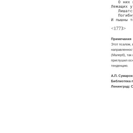
   О них 
Лежащих у
   Лишатс
   Погибн
И пышны т
<1773>
Примечания
Этот псалом, 
направленност
(Малерб), так
приглушил ос
тенденцию.
А.П. Сумарок
Библиотека п
Ленинград: С