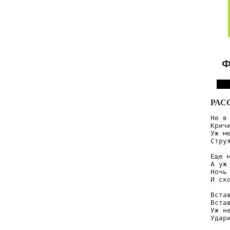
Ф
РАС
Не в
Крич
Уж ме
Струя
Еще м
А уж 
Ночь 
И ск
Вста
Вста
Уж н
Удар