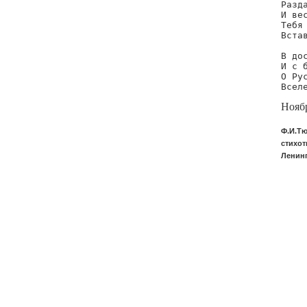
Разд
И ве
Тебя 
Вста
В до
И с 
О Ру
Всел
Нояб
Ф.И.Тю
стихот
Ленинг