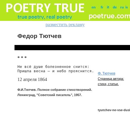
разместить рекламу
Федор Тютчев
* * *
Не всё душе болезненное снится:

Пришла весна — и небо прояснится.
Ф. Тютчев
12 апреля 1864
Страница автора:
стихи, статьи.
Ф.И.Тютчев. Полное собрание стихотворений.
Ленинград, "Советский писатель", 1957.
tyutchev-ne-vse-dus
tyutchev/ne-vse-dush