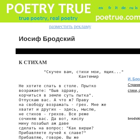
разместить рекламу
Иосиф Бродский
К СТИХАМ
          "Скучен вам, стихи мои, ящик..."

                        Кантемир

И. Бр
Страни
Не хотите спать в столе. Прытко

возражаете: "Быв здраву,

стихи, 
корчиться в земле суть пытка".

Отпускаю вас. А что ж? Праву

на свободу возражать - грех. Мне же

хватит и других - здесь, мыслю,

не стихов - грехов. Все реже

сочиняю вас. Да вот, кислу

brodski
мину позабыл аж даве

сделать на вопрос: "Как вирши?

Прибавляете лучей к славе?"

Прибавляю, говорю. Вы же

brodskij