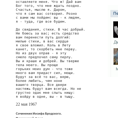
оставляете меня. Что ж! Дай вам

Бог того, что мне ждать поздно.

Счастья, мыслю я. Даром,

что я сам вас сотворил. Розно

с вами мы пойдем: вы - к людям,

я - туда, где все будем.

До свидания, стихи. В час добрый.

Не боюсь за вас; есть средство

вам перенести путь долгий:

милые стихи, в вас сердце

я свое вложил. Коль в Лету

канет, то скорбеть мне перву.

Но из двух оправ - я эту

смело предпочел сему перлу.

Вы и краше и добрей. Вы тверже

тела моего. Вы проще

горьких моих дум - что тоже

много вам придаст сил, мощи.

Будут за всё то вас, верю,

более любить, чем ноне

вашего творца. Все двери

настежь будут вам всегда. Но не

грустно эдак мне слыть нищу:

я войду в одне, вы - в тыщу.
22 мая 1967
Сочинения Иосифа Бродского.