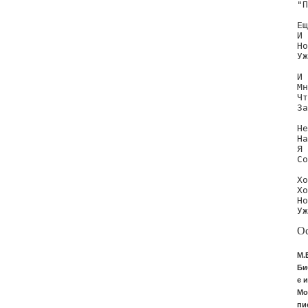
"П
Ещ
И 
Но
Уж
И 
Мн
Чт
За
Не
На
Я 
Со
Хо
Хо
Но
Уж
Ос
М.
Би
е и
Мо
пи