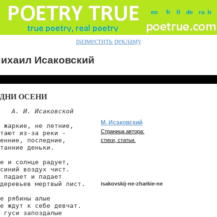
разместить рекламу
ихаил Исаковский
 ДНИ ОСЕНИ
А. И. Исаковской
М. Исаковский
 жаркие, не летние,

Страница автора:
тают из-за реки -

енние, последние,

стихи, статьи.
танние деньки.

е и солнце радует,

синий воздух чист.

 падает и падает

деревьев мертвый лист.

isakovskij-ne-zharkie-ne
е рябины алые

е ждут к себе девчат.

 гуси запоздалые

isakovskij/ne-zharkie-ne