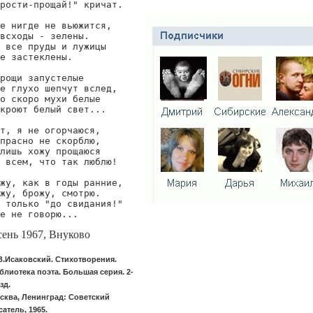
рости-прощай!" кричат.

е нигде не вьюжится,

всходы - зелены.

 все пруды и лужицы

е застеклены.

рощи запустелые

е глухо шепчут вслед,

о скоро мухи белые

кроют белый свет...

т, я не огорчаюся,

прасно не скорблю,

лишь хожу прощаюся

 всем, что так люблю!

жу, как в годы ранние,

жу, брожу, смотрю.

 только "до свидания!"

е не говорю...
ень 1967, Внуково
В.Исаковский. Стихотворения.
блиотека поэта. Большая серия. 2-
зд.
сква, Ленинград: Советский
сатель, 1965.